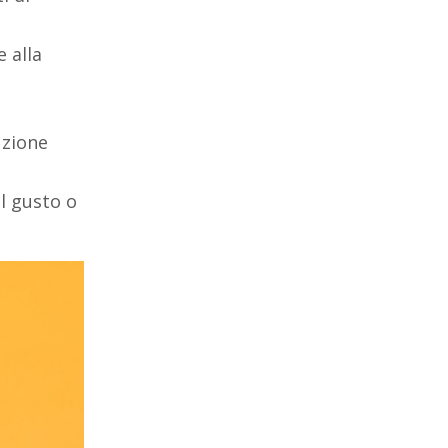
 alla
uzione
l gusto o