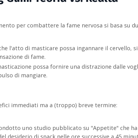
mento per combattere la fame nervosa si basa su d
 che l'atto di masticare possa ingannare il cervello, 
ensazione di fame.
 masticazione possa fornire una distrazione dalle vogl
pulso di mangiare.
efici immediati ma a (troppo) breve termine:
ondotto uno studio pubblicato su "Appetite" che ha
l desiderio di snack nelle ore successive a 45 minut