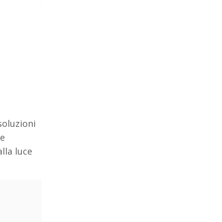
oluzioni
le
lla luce