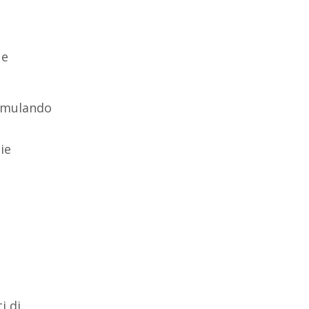
ue
simulando
ie
i di